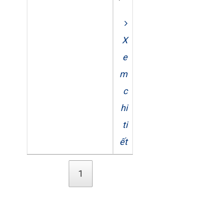
X
e
m
c
hi
ti
ết
1