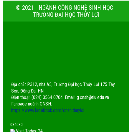
© 2021 - NGÀNH CÔNG NGHỆ SINH HỌC -
TRƯỜNG ĐẠI HỌC THỦY LỢI
Địa chỉ : P.312, nhà A5, Trường Đại học Thủy Lợi 175 Tây
Sơn, Đống Đa, HN.
Điện thoại: (024) 3564 0704. Email:
g.cnsh@tlu.edu.vn
Fanpage ngành CNSH:
https://www.facebook.com/cnsh.thuyloi
0
3
4
0
8
0
Visit Today:
24