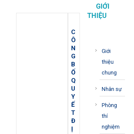
GIỚI
THIỆU
C
Ô
N
Giới
G
thiệu
B
Ố
chung
Q
U
Nhân sự
Y
Ế
Phòng
T
thí
Đ
nghiệm
Ị