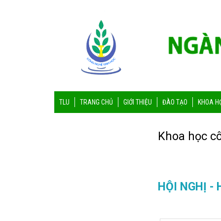
TLU
TRANG CHỦ
GIỚI THIỆU
ĐÀO TẠO
KHOA H
Khoa học c
HỘI NGHỊ -