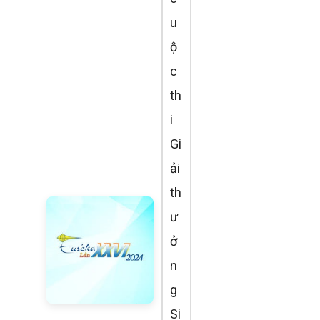
u
ộ
c
th
i
Gi
ải
th
ư
ở
n
g
Si