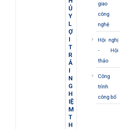
H
giao
Ủ
công
Y
L
nghệ
Ợ
I
Hội nghị
T
- Hội
R
thảo
Ả
I
Công
N
G
trình
H
công bố
IỆ
M
T
H