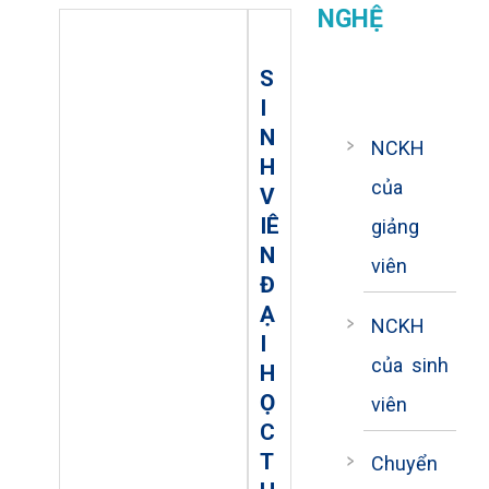
NGHỆ
S
I
N
NCKH
H
của
V
IÊ
giảng
N
viên
Đ
Ạ
NCKH
I
của sinh
H
Ọ
viên
C
T
Chuyển