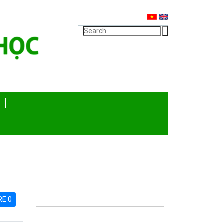
Login
Register
VIỆC LÀM
HỢP TÁC
HỌC LIỆU
GÓC HỌC SINH
MENU
TLU
RE 0
Trang chủ
Giới thiệu