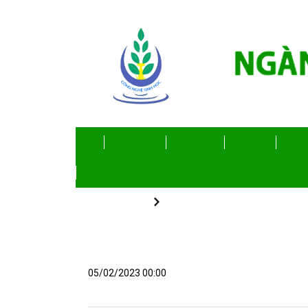
TLU
TRANG CHỦ
GIỚI THIỆU
ĐÀO TẠO
KHOA H
Việc làm
Thông tin tuyển dụng
TUYỂN DỤNG NGÀNH CÔNG 
05/02/2023 00:00