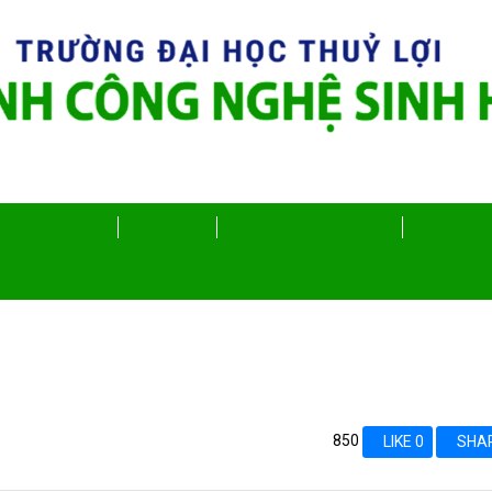
ỌC CÔNG NGHỆ
TUYỂN SINH
THÔNG TIN VÀ THÔNG BÁO
HOẠT ĐỘNG
NGHỆ SINH HỌC
850
LIKE 0
SHA