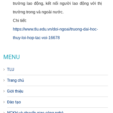
trường lao động, kết nối người lao động với thị
trường trong và ngoài nước.
Chi tiết:
https://www.tlu.edu.vn/doi-ngoai/truong-dai-hoc-
thuy-loi-hop-tac-voi-16678
MENU
TLU
Trang chủ
Giới thiệu
Đào tạo
NCKH và chuyển giao công nghệ