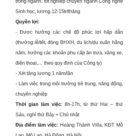
trong ngành, tốt nghiệp chuyên ngành Công nghệ
Sinh học, lương 12-15tr/tháng
Quyền lợi:
- Được hưởng các chế độ phúc lợi hấp dẫn
(thưởng lễ/tết, đóng BHXH, du lịch/du xuân hằng
năm, hưởng các khoản phụ cấp ăn trưa, xăng xe,
điện thoại,… theo quy định của Công ty)
- Xét tăng lương 1 năm/lần
- Làm việc trong môi trường trẻ trung, năng động,
chuyên nghiệp
Thời gian làm việc
: 8h-17h, từ thứ Hai – thứ
Sáu, nghỉ thứ Bảy + Chủ nhật
Địa điểm làm việc:
Hoàng Thành Villa, KĐT Mỗ
Lao, Mộ Lao, Hà Đông, Hà Nội.