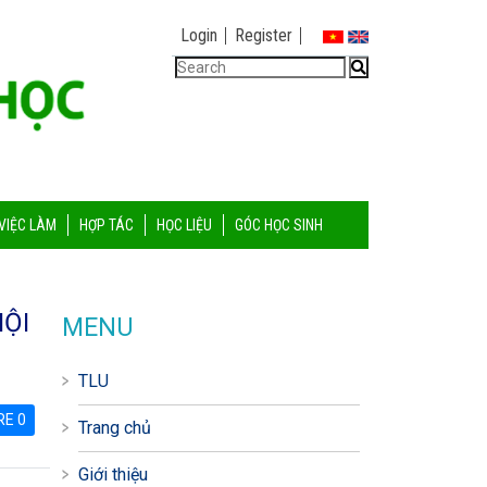
Login
Register
VIỆC LÀM
HỢP TÁC
HỌC LIỆU
GÓC HỌC SINH
̣̂I
MENU
TLU
RE 0
Trang chủ
Giới thiệu