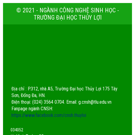
© 2021 - NGÀNH CÔNG NGHỆ SINH HỌC -
TRƯỜNG ĐẠI HỌC THỦY LỢI
Địa chỉ : P.312, nhà A5, Trường Đại học Thủy Lợi 175 Tây
Sơn, Đống Đa, HN.
Điện thoại: (024) 3564 0704. Email:
g.cnsh@tlu.edu.vn
Fanpage ngành CNSH:
https://www.facebook.com/cnsh.thuyloi
0
3
4
0
5
2